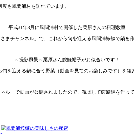
何度も風間浦村を訪れています。
平成31年3月に風間浦村で開催した栗原さんの料理教室
ちそうさまチャンネル」で、これから旬を迎える風間浦鮟鱇で鍋を
～撮影風景～栗原さん鮟鱇帽子がお似合いです！
ら旬を迎える鍋に合う野菜（動画を見てのお楽しみです）を組
チャンネル」で動画が公開されましたので、視聴して鮟鱇鍋を作っ