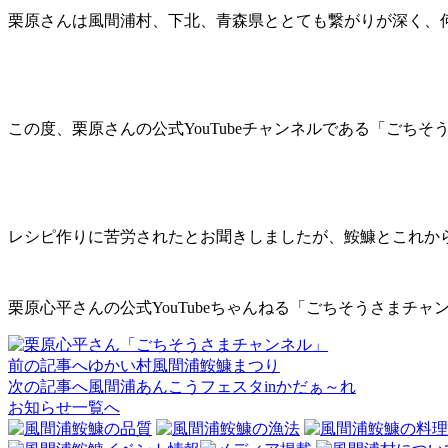
栗原さんは風間浦村、下北、青森県ととても繋がりが深く、
この度、栗原さんの公式YouTubeチャンネルである「ご
レシピ作りに苦労されたとお聞きしましたが、鮟鱇とこれか
栗原心平さんの公式YouTubeちゃんねる「ごちそうさま
前の記事へ
ゆかい村風間浦鮟鱇まつり
投
次の記事へ
風間浦あんこうフェスタinかだぁ～れ
稿
お知らせ一覧へ
ナ