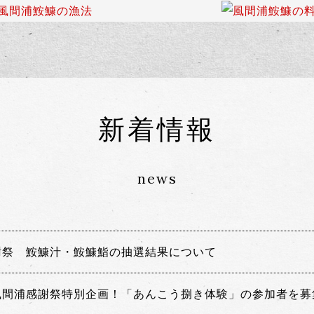
新着情報
news
謝祭 鮟鱇汁・鮟鱇鮨の抽選結果について
風間浦感謝祭特別企画！「あんこう捌き体験」の参加者を募