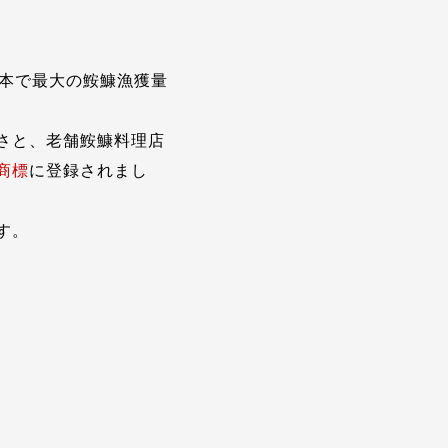
日本で最大の鮟鱇漁獲量
さと、老舗鮟鱇料理店
商標
に登録されまし
す。