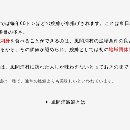
村
では毎年60トンほどの鮟鱇が水揚げされます。これは東
番目の多さ。
の刺身
を食べることができるのは、風間浦村の漁場条件の良
あるから。その価値が認められ、鮟鱇としては初の
地域団体
さは、風間浦村に訪れた人しか味わえないとっておきの味で
鱇の一種で、通常の鮟鱇よりも美味しいといわれています。
風間浦鮟鱇とは