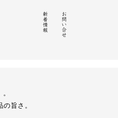
」。
品の旨さ。