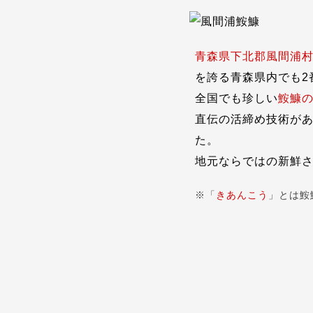
青森県下北郡風間浦
を誇る青森県内でも2
全国でも珍しい
鮟鱇
直伝の活締め技術が
た。
地元ならではの新鮮
※「
きあんこう
」とは鮟