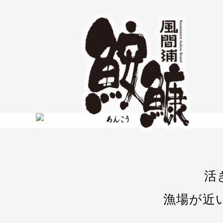
活
漁場が近